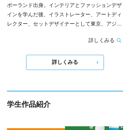
ポーランド出身。インテリアとファッションデザ
インを学んだ後、イラストレーター、アートディ
レクター、セットデザイナーとして東京、アジア
を拠点に活動中。2005年V&A Illustration Award
詳しくみる
にてベストエディトリアル賞受賞。その後、主な
クライアントとして資生堂、伊勢丹、Alain
Mikli、Canon、BALLY、VOGUE Japan、Numero
詳しくみる
Tokyo、Commons&Sense にイラストレーション
を主要とした作品を提供している。更に、デザイ
ナーのStephen Jones やManish Arora、アーティ
ストの Joanna Wangとコラボレーション作品も
学生作品紹介
展開している。最近では、ウィンドウディスプレ
イや壁画、また短編アニメーションまで手掛けて
いる。また、ウィンドウやポップアップショップ