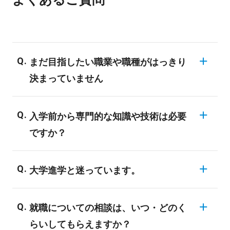
まだ目指したい職業や職種がはっきり
決まっていません
同じ業界でも様々な職業が存在しますの
入学前から専門的な知識や技術は必要
で、業界についての知識がない場合、明確
ですか？
な目標を決められない学生も多いようで
す。バンタンでは業界の仕組みや現状、
バンタンの入学者のほとんどが、業界未経
様々な職種についてご説明する進路ガイダ
大学進学と迷っています。
験者や初心者です。全ての学科・専攻が未
ンスを開催しています。興味のある業界に
経験者対応のカリキュラムになっており、
一般に大学・短大は、「学問の研究・知識
ついては、ぜひ専門のスタッフにご相談し
専門的な知識や技術は入学後にしっかり学
就職についての相談は、いつ・どのく
の習得」により、自分の関心を深めていく
てみてください。
ぶことができます。
らいしてもらえますか？
ことを目標としています。バンタンでは、