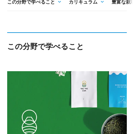
この分野で学べること
カリキュラム
豊富な就
この分野で学べること