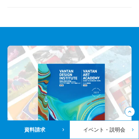
「現場実習やインターンシップ、企業・メ
希望される全ての在校生に、個別面談を実
ディアとの産学協同プロジェクト」など、
施しています。内容としては、就職活動の3
志望業界の専門職に就くための技術習得や
つのステップに合わせてお話いたします。1.
プロ意識向上のためのカリキュラムが数多
就職活動の準備 2.エントリー 3.会社説明
くラインナップされています。目的が異な
会・面接 このステップに合わせて、適時
るため、どちらに進むかによってその後の
アドバイスをさせて頂きます。早期に進路
就職などにも影響を与えることになるでし
の方向性を決定するためには、目標設定や
ょう。まずは、自分は何がやりたいのかを
スケジューリングがとても重要になりま
しっかり見つめなおし、検討することが必
す。採用活動ピーク時前に、ノウハウがわ
要です。
かるよう、個別面談では特にその部分のナ
ビゲートを重視しています。
資料請求
イベント・説明会