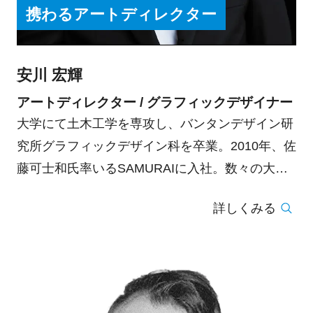
携わるアートディレクター
安川 宏輝
アートディレクター / グラフィックデザイナー
大学にて土木工学を専攻し、バンタンデザイン研
究所グラフィックデザイン科を卒業。2010年、佐
藤可士和氏率いるSAMURAIに入社。数々の大手
企業のブランディングに携わる。2021年に独立を
詳しくみる
し、様々なジャンルのクリエイターを集めた一般
社団法人 ZUAN UNION / 図案連合を創立。ベン
チャー等の幾つかの企業にて、CCOに就任。主な
プロジェクトに、株式会社バンタンのトータルブ
ランディング。