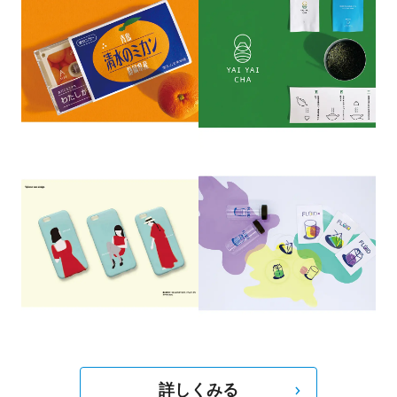
を含め空間のデザインも手掛けている。2015年に
はAlain Mikli Japon とBeams Internationalウィン
ドウと内装デザインはDSA Japanese Space
Design Award を受賞。また手描きで子ども部屋
の壁紙を描いており、クライアントの中には有名
スタリスト佐々木敬子さんも含まれ、子ども部屋
に水族館のイメージを描き、話題となる。
詳しくみる