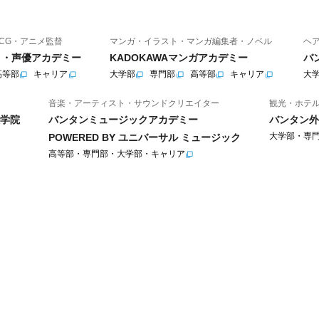
CG・アニメ監督
マンガ・イラスト・マンガ編集者・ノベル
ヘ
ニメ・声優アカデミー
KADOKAWAマンガアカデミー
バ
高等部
キャリア
大学部
専門部
高等部
キャリア
大
音楽・アーティスト・サウンドクリエイター
観光・ホテ
学院
バンタンミュージックアカデミー
バンタン外
大学部・専
POWERED BY ユニバーサル ミュージック
高等部・専門部・大学部・キャリア