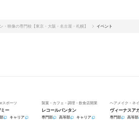
イン・映像の専門校【東京・大阪・名古屋・札幌】
イベント
eスポーツ
製菓・カフェ・調理・飲食店開業
ヘアメイク・ネ
デミー
レコールバンタン
ヴィーナスア
部
キャリア
専門部
高等部
キャリア
専門部
高等部