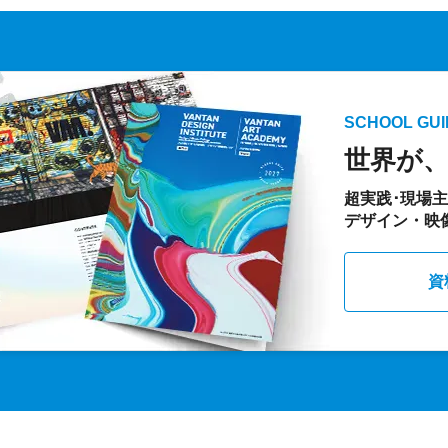
SCHOOL GUI
世界が
超実践･現場
デザイン・映
資