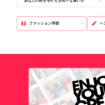
あなたの好きを叶える⾊々な通い⽅
ファッション学部
ヘ