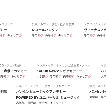
eスポーツ
製菓・カフェ・調理・飲食店開業
ヘアメイク・ネ
デミー
レコールバンタン
ヴィーナスア
部
キャリア
専門部
高等部
キャリア
専門部
高等部
CG・アニメ監督
マンガ・イラスト・マンガ編集者・ノベル
ヘ
ニメ・声優アカデミー
KADOKAWAマンガアカデミー
バ
高等部
キャリア
大学部
専門部
高等部
キャリア
大
音楽・アーティスト・サウンドクリエイター
観光・ホテ
学院
バンタンミュージックアカデミー
バンタン外
大学部・専
POWERED BY ユニバーサル ミュージック
高等部・専門部・大学部・キャリア