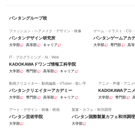
バンタングループ校
ファッション・ヘアメイク・デザイン・映像
ゲーム・イラスト・CG・
バンタンデザイン研究所
バンタンゲームアカ
大学部
高等部
キャリア
大学部
専門部
高等
IT・プログラミング・AI・Web
KADOKAWAドワンゴ情報工科学院
大学部
専門部
高等部
キャリア
動画クリエイター・動画編集・VTuber・歌い手
アニメ・声優・アニメ
バンタンクリエイターアカデミー
KADOKAWAア
大学部
専門部
高等部
キャリア
大学部
専門部
アート・デザイン・映像・映画
製菓・カフェ・和洋調理
バンタン芸術学院
バンタン国際製菓カフェ和洋調理
大学部
大学部