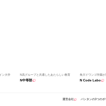
イン大学
N高グループと共通したあたらしい教育
角川ドワンゴ学園が
N中等部
N Code Labo
運営会社
バンタンの3つのポ