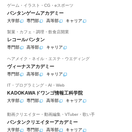
ゲーム・イラスト・CG・eスポーツ
バンタンゲームアカデミー
大学部
専門部
高等部
キャリア
製菓・カフェ・調理・飲食店開業
レコールバンタン
専門部
高等部
キャリア
ヘアメイク・ネイル・エステ・ウエディング
ヴィーナスアカデミー
専門部
高等部
キャリア
IT・プログラミング・AI・Web
KADOKAWAドワンゴ情報工科学院
大学部
専門部
高等部
キャリア
動画クリエイター・動画編集・VTuber・歌い手
バンタンクリエイターアカデミー
大学部
専門部
高等部
キャリア