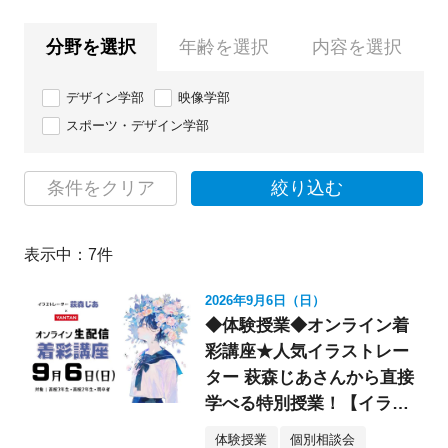
分野を選択
年齢を選択
内容を選択
デザイン学部
映像学部
スポーツ・デザイン学部
条件をクリア
絞り込む
表示中：
7
件
2026年9月6日（日）
◆体験授業◆オンライン着
彩講座★人気イラストレー
ター 萩森じあさんから直接
学べる特別授業！【イラス
ト】
体験授業
個別相談会