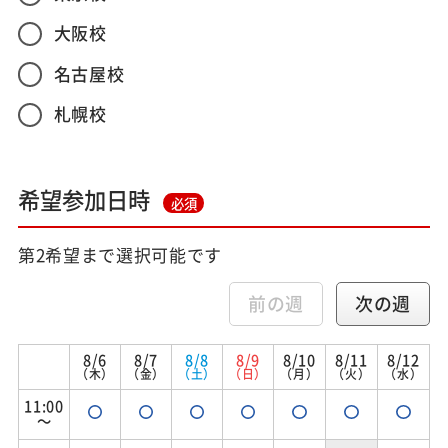
大阪校
名古屋校
札幌校
希望参加日時
必須
第2希望まで選択可能です
前の週
次の週
8/6
8/7
8/8
8/9
8/10
8/11
8/12
（木）
（金）
（土）
（日）
（月）
（火）
（水）
11:00
～