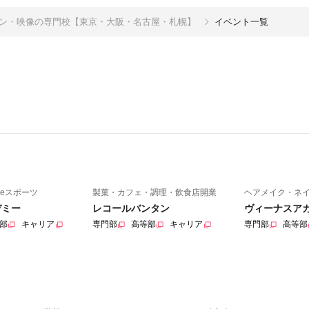
イン・映像の専門校【東京・大阪・名古屋・札幌】
イベント一覧
eスポーツ
製菓・カフェ・調理・飲食店開業
ヘアメイク・ネ
デミー
レコールバンタン
ヴィーナスア
部
キャリア
専門部
高等部
キャリア
専門部
高等部