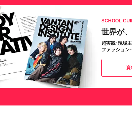
SCHOOL GUI
世界が
超実践･現場
ファッション
資