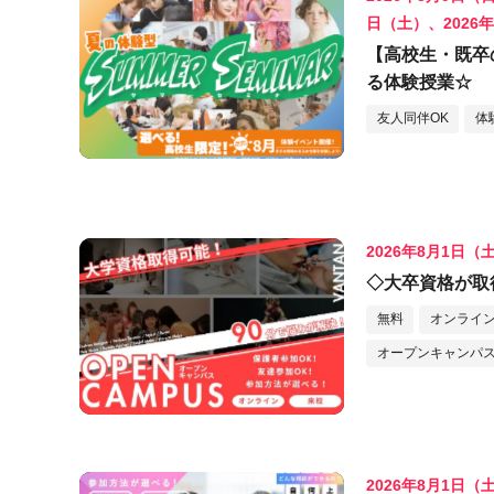
日（土）、2026
【高校生・既卒
る体験授業☆
友人同伴OK
体
2026年8月1日（
◇大卒資格が取
無料
オンライ
オープンキャンパス
2026年8月1日（