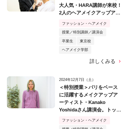
大人気・HARA講師が来校！
2人のヘアメイクアップアー
ティストによる講演会＆
ファッション・ヘアメイク
「メンズメイク」スキルチ
授業／特別講師／講演会
ェック会を実施！
卒業生
東京校
ヘアメイク学部
詳しくみる
2024年12月7日（土）
＜特別授業＞パリをベース
に活躍するメイクアップア
ーティスト・Kanako
Yoshidaさん講演会。トップ
クリエイターの思考法＆キ
ファッション・ヘアメイク
ャリアの築き方とは？