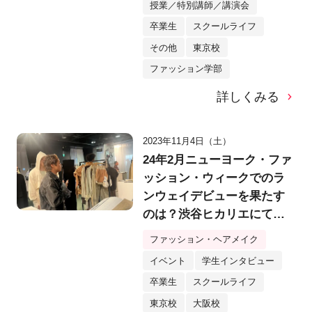
授業／特別講師／講演会
卒業生
スクールライフ
その他
東京校
ファッション学部
詳しくみる
2023年11月4日（土）
24年2月ニューヨーク・ファ
ッション・ウィークでのラ
ンウェイデビューを果たす
のは？渋谷ヒカリエにて、
「Asia Fashion Collection
ファッション・ヘアメイク
11th」国内最終審査会／展
イベント
学生インタビュー
示会を実施！【バンタンデ
卒業生
スクールライフ
ザイン研究所】
東京校
大阪校