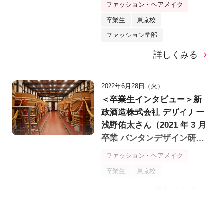
ファッション・ヘアメイク
ョンプロデュース専攻 2年制
卒業生
東京校
村上 勝也さん【バンタンデ
ファッション学部
ザイン研究所】
詳しくみる
2022年6月28日（火）
＜卒業生インタビュー＞新
政酒造株式会社 デザイナー
浅野佑太さん（2021 年 3 月
卒業 バンタンデザイン研究
所 デザイン学部デザイン学
ファッション・ヘアメイク
科）【バンタンデザイン研
卒業生
東京校
究所】
詳しくみる