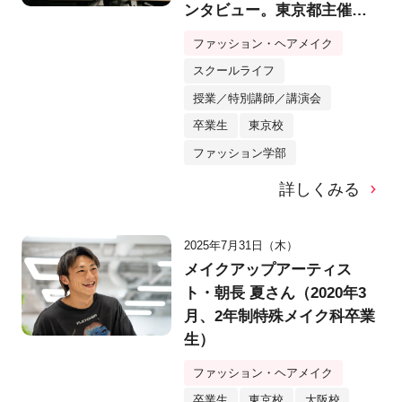
ンタビュー。東京都主催若
手デザイナーに向けて講
ファッション・ヘアメイク
義。【バンタンデザイン研
スクールライフ
究所】
授業／特別講師／講演会
卒業生
東京校
ファッション学部
詳しくみる
2025年7月31日（木）
メイクアップアーティス
ト・朝長 夏さん（2020年3
月、2年制特殊メイク科卒業
生）
ファッション・ヘアメイク
卒業生
東京校
大阪校