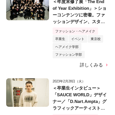
＜年度末修了展「The End
of Year Exhibition」＞ショ
ーコンテンツに密着。ファ
ッションデザイン、スタイ
リング、ヘア＆メイクの注
ファッション・ヘアメイク
目作品をピックアップ【バ
卒業生
イベント
東京校
ンタンデザイン研究所】
ヘアメイク学部
ファッション学部
詳しくみる
2023年2月28日（火）
＜卒業生インタビュー＞
「SAUCE WORLD」デザイ
ナー／「D.Nart.Ampta」グ
ラフィックアーティスト。
ファッション学部ファッシ