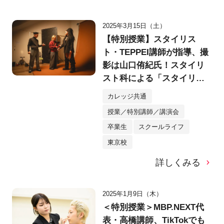
2025年3月15日（土）
【特別授業】スタイリス
ト・TEPPEI講師が指導、撮
影は山口侑紀氏！スタイリ
スト科による「スタイリン
グ＆シューティング」授業
カレッジ共通
に密着。
授業／特別講師／講演会
卒業生
スクールライフ
東京校
詳しくみる
2025年1月9日（木）
＜特別授業＞MBP.NEXT代
表・高橋講師、TikTokでも