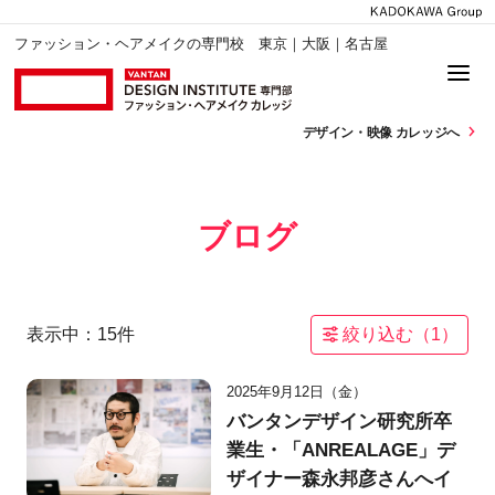
ファッション・ヘアメイクの専門校 東京｜大阪｜名古屋
デザイン・
映像 カレッジへ
ブログ
表示中：
15
件
絞り込む（
1
）
2025年9月12日（金）
バンタンデザイン研究所卒
業生・「ANREALAGE」デ
ザイナー森永邦彦さんへイ