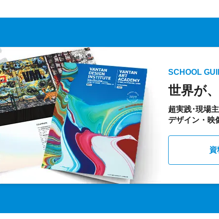
SCHOOL GUI
世界が
超実践･現場
デザイン・映
資