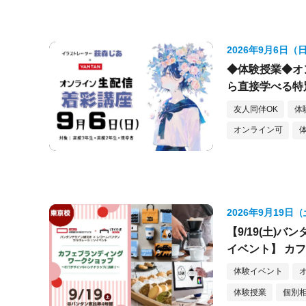
2026年9月6日（
◆体験授業◆オ
ら直接学べる特
友人同伴OK
体
オンライン可
2026年9月19日
【9/19(土)
イベント】 カ
体験イベント
体験授業
個別