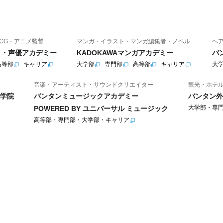
CG・アニメ監督
マンガ・イラスト・マンガ編集者・ノベル
ヘ
ニメ・声優アカデミー
KADOKAWAマンガアカデミー
バ
高等部
キャリア
大学部
専門部
高等部
キャリア
大
音楽・アーティスト・サウンドクリエイター
観光・ホテ
学院
バンタンミュージックアカデミー
バンタン外
大学部・専
POWERED BY ユニバーサル ミュージック
高等部・専門部・大学部・キャリア