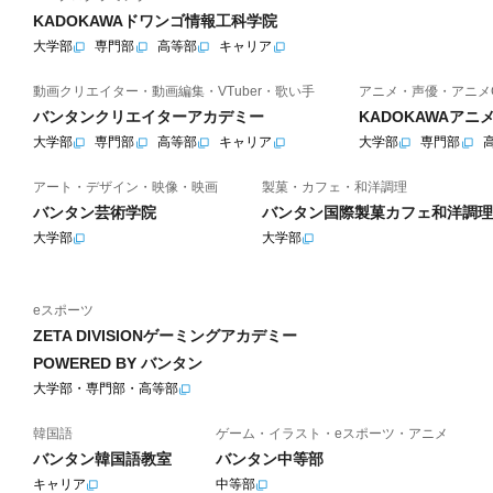
KADOKAWAドワンゴ情報工科学院
大学部
専門部
高等部
キャリア
動画クリエイター・動画編集・VTuber・歌い手
アニメ・声優・アニメ
バンタンクリエイターアカデミー
KADOKAWAア
大学部
専門部
高等部
キャリア
大学部
専門部
アート・デザイン・映像・映画
製菓・カフェ・和洋調理
バンタン芸術学院
バンタン国際製菓カフェ和洋調理
大学部
大学部
eスポーツ
ZETA DIVISIONゲーミングアカデミー
POWERED BY バンタン
大学部・専門部・高等部
韓国語
ゲーム・イラスト・eスポーツ・アニメ
バンタン韓国語教室
バンタン中等部
キャリア
中等部