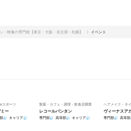
イン・映像の専門校【東京・大阪・名古屋・札幌】
イベント
eスポーツ
製菓・カフェ・調理・飲食店開業
ヘアメイク・ネ
デミー
レコールバンタン
ヴィーナスア
部
キャリア
専門部
高等部
キャリア
専門部
高等部