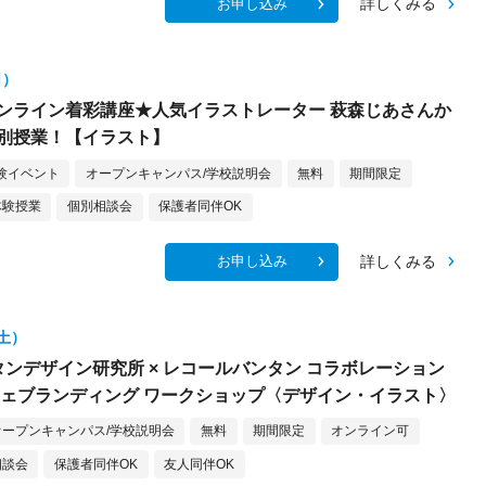
詳しくみる
お申し込み
日）
ンライン着彩講座★人気イラストレーター 萩森じあさんか
別授業！【イラスト】
験イベント
オープンキャンパス/学校説明会
無料
期間限定
体験授業
個別相談会
保護者同伴OK
詳しくみる
お申し込み
（土）
バンタンデザイン研究所 × レコールバンタン コラボレーション
フェブランディング ワークショップ〈デザイン・イラスト〉
オープンキャンパス/学校説明会
無料
期間限定
オンライン可
相談会
保護者同伴OK
友人同伴OK