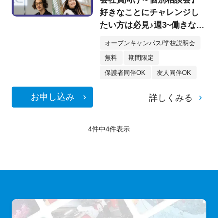
好きなことにチャレンジし
たい方は必見♪週3~働きなが
らでも通える！！趣味を仕
オープンキャンパス/学校説明会
事に！
無料
期間限定
保護者同伴OK
友人同伴OK
お申し込み
詳しくみる
4件中
4
件表示