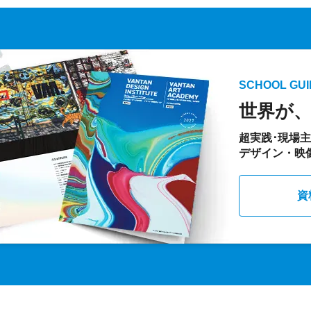
SCHOOL GUI
世界が
超実践･現場
デザイン・映
資