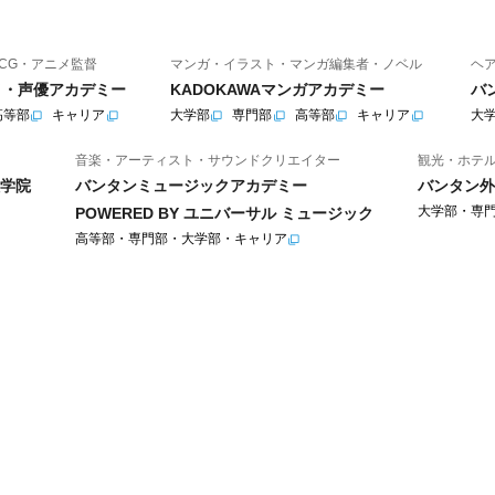
CG・アニメ監督
マンガ・イラスト・マンガ編集者・ノベル
ヘ
ニメ・声優アカデミー
KADOKAWAマンガアカデミー
バ
高等部
キャリア
大学部
専門部
高等部
キャリア
大
音楽・アーティスト・サウンドクリエイター
観光・ホテ
学院
バンタンミュージックアカデミー
バンタン外
大学部・専
POWERED BY ユニバーサル ミュージック
高等部・専門部・大学部・キャリア