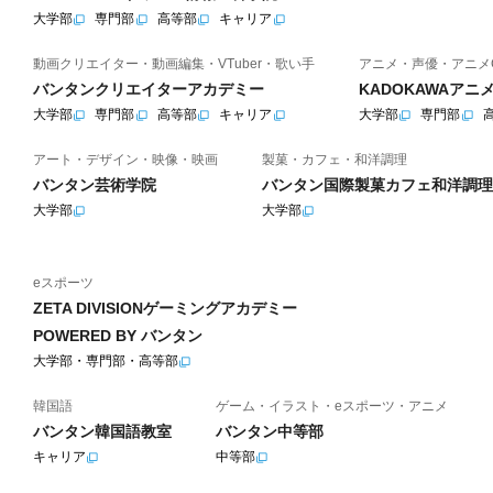
大学部
専門部
高等部
キャリア
動画クリエイター・動画編集・VTuber・歌い手
アニメ・声優・アニメ
バンタンクリエイターアカデミー
KADOKAWAア
大学部
専門部
高等部
キャリア
大学部
専門部
アート・デザイン・映像・映画
製菓・カフェ・和洋調理
バンタン芸術学院
バンタン国際製菓カフェ和洋調理
大学部
大学部
eスポーツ
ZETA DIVISIONゲーミングアカデミー
POWERED BY バンタン
大学部・専門部・高等部
韓国語
ゲーム・イラスト・eスポーツ・アニメ
バンタン韓国語教室
バンタン中等部
キャリア
中等部