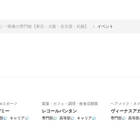
イン・映像の専門校【東京・大阪・名古屋・札幌】
イベント
eスポーツ
製菓・カフェ・調理・飲食店開業
ヘアメイク・ネ
デミー
レコールバンタン
ヴィーナスア
部
キャリア
専門部
高等部
キャリア
専門部
高等部