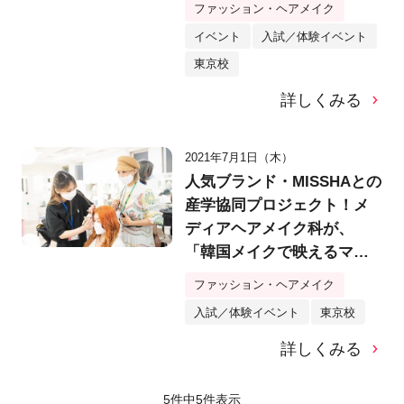
ファッション・ヘアメイク
イベント
入試／体験イベント
東京校
詳しくみる
2021年7月1日（木）
人気ブランド・MISSHAとの
産学協同プロジェクト！メ
ディアヘアメイク科が、
「韓国メイクで映えるマス
クメイク」をテーマに作品
ファッション・ヘアメイク
を制作＆シューティング！
入試／体験イベント
東京校
【バンタンデザイン研究所
ブログ】
詳しくみる
5件中
5
件表示