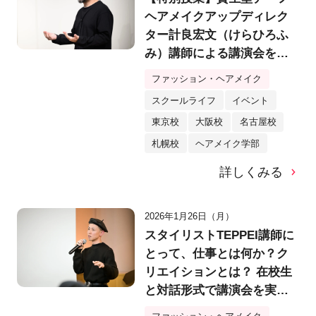
ヘアメイクアップディレク
ター計良宏文（けらひろふ
み）講師による講演会を実
施！「美を拡張する」発想
ファッション・ヘアメイク
法とは？
スクールライフ
イベント
東京校
大阪校
名古屋校
札幌校
ヘアメイク学部
詳しくみる
2026年1月26日（月）
スタイリストTEPPEI講師に
とって、仕事とは何か？ク
リエイションとは？ 在校生
と対話形式で講演会を実
施！