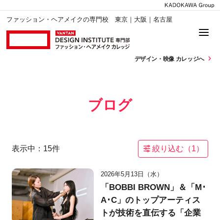
ファッション・ヘアメイクの専門校 東京｜大阪｜名古屋
デザイン・
映像 カレッジへ
ブログ
表示中：
15
件
絞り込む（
1
）
2026年5月13日（水）
「BOBBI BROWN」＆「M･
A･C」のトップアーティス
トが技術を直伝する「企業