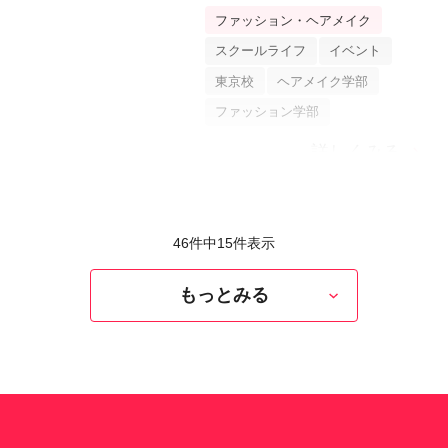
が修了展を開催！展示＆フ
ファッション・ヘアメイク
ァッションショーをレポー
スクールライフ
イベント
ト
東京校
ヘアメイク学部
ファッション学部
詳しくみる
46件中
15
件表示
もっとみる