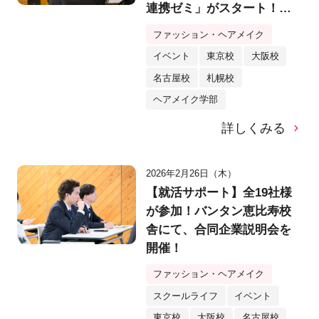
連携ゼミ」がスタート！人
気インフルエンサー・月姫
ファッション・ヘアメイク
さんも登場！
イベント
東京校
大阪校
名古屋校
札幌校
ヘアメイク学部
詳しくみる
2026年2月26日（木）
【就活サポート】全19社様
が参加！バンタン恵比寿校
舎にて、合同企業説明会を
開催！
ファッション・ヘアメイク
スクールライフ
イベント
東京校
大阪校
名古屋校