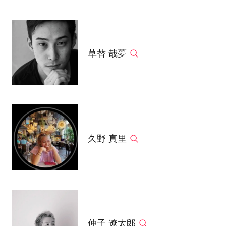
草替 哉夢
久野 真里
仲子 遼太郎