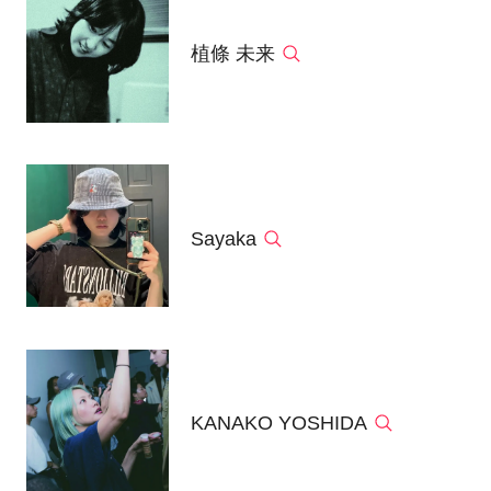
植條 未来
Sayaka
KANAKO YOSHIDA