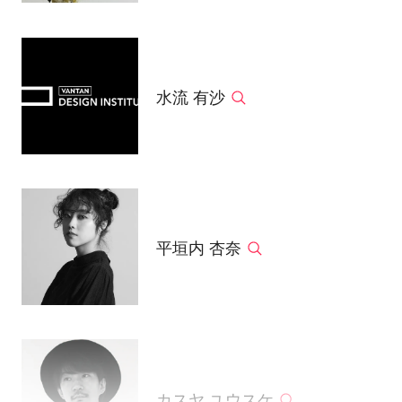
水流 有沙
平垣内 杏奈
カスヤ ユウスケ