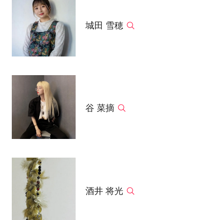
城田 雪穂
谷 菜摘
酒井 将光