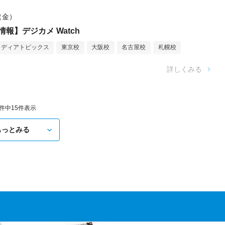
日（金）
報】デジカメ Watch
メディアトピックス
東京校
大阪校
名古屋校
札幌校
詳しくみる
5件中
15
件表示
もっとみる