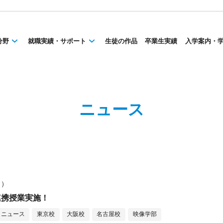
分野
就職実績・サポート
生徒の作品
卒業生実績
入学案内・
ニュース
月）
業連携授業実施！
ニュース
東京校
大阪校
名古屋校
映像学部