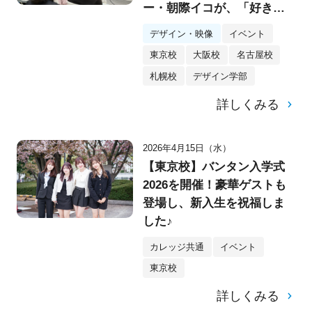
ー・朝際イコが、「好き」
をブランドに変える思考法
デザイン・映像
イベント
を説く
東京校
大阪校
名古屋校
札幌校
デザイン学部
詳しくみる
2026年4月15日（水）
【東京校】バンタン入学式
2026を開催！豪華ゲストも
登場し、新入生を祝福しま
した♪
カレッジ共通
イベント
東京校
詳しくみる