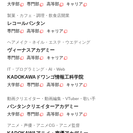
大学部
専門部
高等部
キャリア
製菓・カフェ・調理・飲食店開業
レコールバンタン
専門部
高等部
キャリア
ヘアメイク・ネイル・エステ・ウエディング
ヴィーナスアカデミー
専門部
高等部
キャリア
IT・プログラミング・AI・Web
KADOKAWAドワンゴ情報工科学院
大学部
専門部
高等部
キャリア
動画クリエイター・動画編集・VTuber・歌い手
バンタンクリエイターアカデミー
大学部
専門部
高等部
キャリア
アニメ・声優・アニメCG・アニメ監督