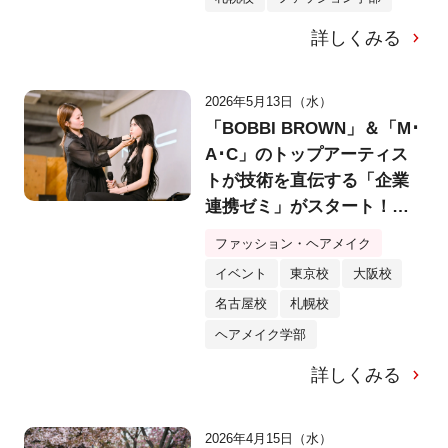
詳しくみる
2026年5月13日（水）
「BOBBI BROWN」＆「M･
A･C」のトップアーティス
トが技術を直伝する「企業
連携ゼミ」がスタート！人
気インフルエンサー・月姫
ファッション・ヘアメイク
さんも登場！
イベント
東京校
大阪校
名古屋校
札幌校
ヘアメイク学部
詳しくみる
2026年4月15日（水）