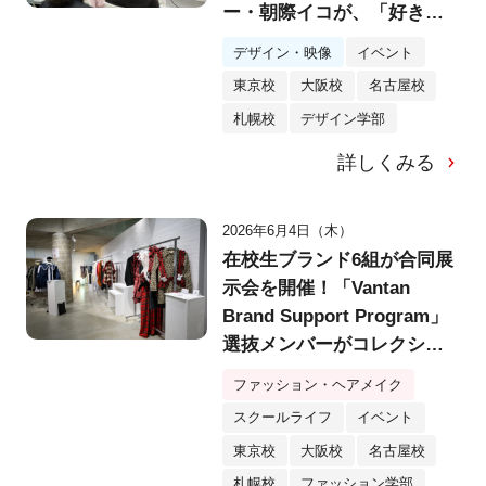
ー・朝際イコが、「好き」
をブランドに変える思考法
デザイン・映像
イベント
を説く
東京校
大阪校
名古屋校
札幌校
デザイン学部
詳しくみる
2026年6月4日（木）
在校生ブランド6組が合同展
示会を開催！「Vantan
Brand Support Program」
選抜メンバーがコレクショ
ン発表！
ファッション・ヘアメイク
スクールライフ
イベント
東京校
大阪校
名古屋校
札幌校
ファッション学部