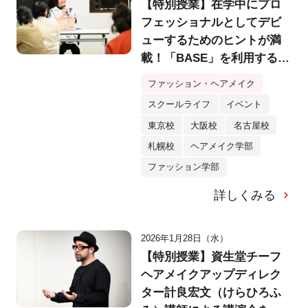
【特別授業】在学中にプロ
フェッショナルとしてデビ
ューするためのヒントが満
載！「BASE」を利用するク
リエイター・yukino様特別
ファッション・ヘアメイク
講演会を実施！
スクールライフ
イベント
東京校
大阪校
名古屋校
札幌校
ヘアメイク学部
ファッション学部
詳しくみる
2026年1月28日（水）
【特別授業】資生堂チーフ
ヘアメイクアップディレク
ター計良宏文（けらひろふ