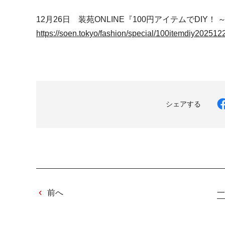
12月26日 装苑ONLINE『100円アイテムでDI
https://soen.tokyo/fashion/special/100itemdiy202512
シェアする
前へ
一