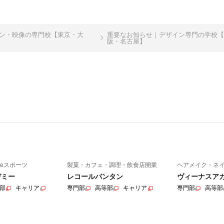
イン・映像の専門校【東京・大
重要なお知らせ｜デザイン専門の学校【
阪・名古屋】
eスポーツ
製菓・カフェ・調理・飲食店開業
ヘアメイク・ネ
デミー
レコールバンタン
ヴィーナスア
部
キャリア
専門部
高等部
キャリア
専門部
高等部