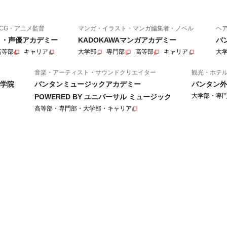
CG・アニメ監督
マンガ・イラスト・マンガ編集者・ノベル
ヘ
ニメ・声優アカデミー
KADOKAWAマンガアカデミー
バ
高等部
キャリア
大学部
専門部
高等部
キャリア
大
音楽・アーティスト・サウンドクリエイター
観光・ホテ
学院
バンタンミュージックアカデミー
バンタン外
大学部・専
POWERED BY ユニバーサル ミュージック
高等部・専門部・大学部・キャリア