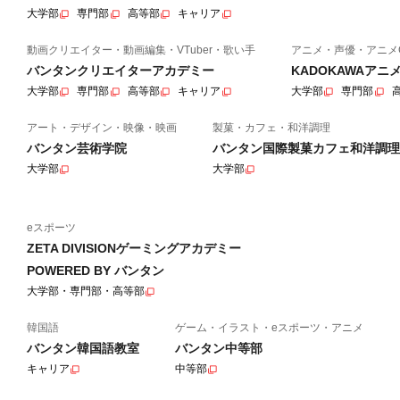
大学部
専門部
高等部
キャリア
動画クリエイター・動画編集・VTuber・歌い手
アニメ・声優・アニメ
バンタンクリエイターアカデミー
KADOKAWAア
大学部
専門部
高等部
キャリア
大学部
専門部
アート・デザイン・映像・映画
製菓・カフェ・和洋調理
バンタン芸術学院
バンタン国際製菓カフェ和洋調理
大学部
大学部
eスポーツ
ZETA DIVISIONゲーミングアカデミー
POWERED BY バンタン
大学部・専門部・高等部
韓国語
ゲーム・イラスト・eスポーツ・アニメ
バンタン韓国語教室
バンタン中等部
キャリア
中等部