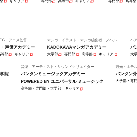
部
キャリア
専門部
高等部
キャリア
専門部
高等部
CG・アニメ監督
マンガ・イラスト・マンガ編集者・ノベル
ヘ
ニメ・声優アカデミー
KADOKAWAマンガアカデミー
バ
高等部
キャリア
大学部
専門部
高等部
キャリア
大
音楽・アーティスト・サウンドクリエイター
観光・ホテ
学院
バンタンミュージックアカデミー
バンタン外
大学部・専
POWERED BY ユニバーサル ミュージック
高等部・専門部・大学部・キャリア