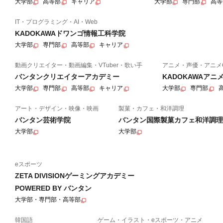
大学部
高等部
キャリア
大学部
専門部
高等
IT・プログラミング・AI・Web
KADOKAWAドワンゴ情報工科学院
大学部
専門部
高等部
キャリア
動画クリエイター・動画編集・VTuber・歌い手
アニメ・声優・アニメ
バンタンクリエイターアカデミー
KADOKAWAア
大学部
専門部
高等部
キャリア
大学部
専門部
アート・デザイン・映像・映画
製菓・カフェ・和洋調理
バンタン芸術学院
バンタン国際製菓カフェ和洋調理
大学部
大学部
eスポーツ
ZETA DIVISIONゲーミングアカデミー
POWERED BY バンタン
大学部・専門部・高等部
韓国語
ゲーム・イラスト・eスポーツ・アニメ