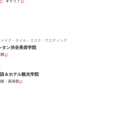
キャリア
アメイク・ネイル・エステ・ウエディング
ンタン渋谷美容学院
学部
ル
語＆ホテル観光学院
門部・高等部