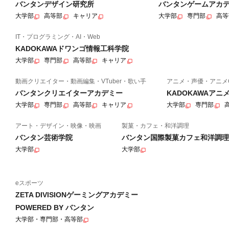
バンタンデザイン研究所
バンタンゲームアカ
大学部
高等部
キャリア
大学部
専門部
高等
IT・プログラミング・AI・Web
KADOKAWAドワンゴ情報工科学院
大学部
専門部
高等部
キャリア
動画クリエイター・動画編集・VTuber・歌い手
アニメ・声優・アニメ
バンタンクリエイターアカデミー
KADOKAWAア
大学部
専門部
高等部
キャリア
大学部
専門部
アート・デザイン・映像・映画
製菓・カフェ・和洋調理
バンタン芸術学院
バンタン国際製菓カフェ和洋調理
大学部
大学部
eスポーツ
ZETA DIVISIONゲーミングアカデミー
POWERED BY バンタン
大学部・専門部・高等部