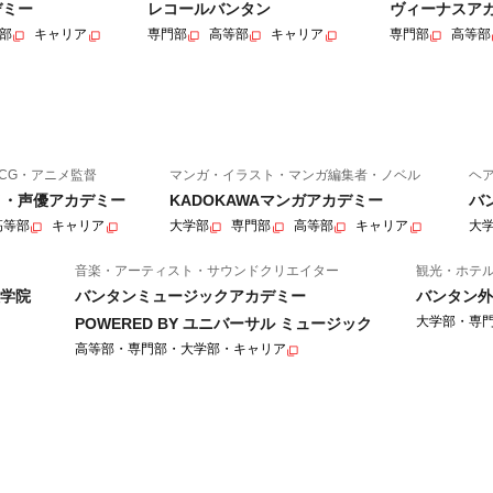
デミー
レコールバンタン
ヴィーナスア
部
キャリア
専門部
高等部
キャリア
専門部
高等部
CG・アニメ監督
マンガ・イラスト・マンガ編集者・ノベル
ヘ
ニメ・声優アカデミー
KADOKAWAマンガアカデミー
バ
高等部
キャリア
大学部
専門部
高等部
キャリア
大
音楽・アーティスト・サウンドクリエイター
観光・ホテ
学院
バンタンミュージックアカデミー
バンタン外
大学部・専
POWERED BY ユニバーサル ミュージック
高等部・専門部・大学部・キャリア