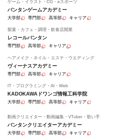
ゲーム・イラスト・CG・eスポーツ
バンタンゲームアカデミー
大学部
専門部
高等部
キャリア
製菓・カフェ・調理・飲食店開業
レコールバンタン
専門部
高等部
キャリア
ヘアメイク・ネイル・エステ・ウエディング
ヴィーナスアカデミー
専門部
高等部
キャリア
IT・プログラミング・AI・Web
KADOKAWAドワンゴ情報工科学院
大学部
専門部
高等部
キャリア
動画クリエイター・動画編集・VTuber・歌い手
バンタンクリエイターアカデミー
大学部
専門部
高等部
キャリア