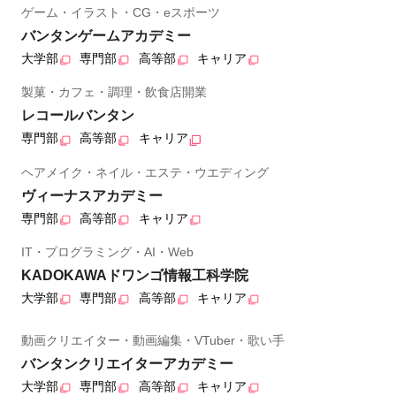
ゲーム・イラスト・CG・eスポーツ
バンタンゲームアカデミー
大学部
専門部
高等部
キャリア
製菓・カフェ・調理・飲食店開業
レコールバンタン
専門部
高等部
キャリア
ヘアメイク・ネイル・エステ・ウエディング
ヴィーナスアカデミー
専門部
高等部
キャリア
IT・プログラミング・AI・Web
KADOKAWAドワンゴ情報工科学院
大学部
専門部
高等部
キャリア
動画クリエイター・動画編集・VTuber・歌い手
バンタンクリエイターアカデミー
大学部
専門部
高等部
キャリア