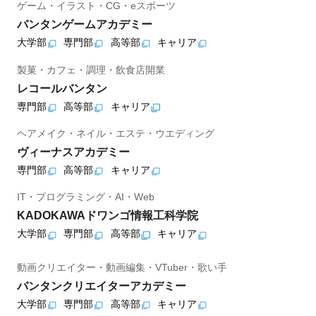
ゲーム・イラスト・CG・eスポーツ
バンタンゲームアカデミー
大学部
専門部
高等部
キャリア
製菓・カフェ・調理・飲食店開業
レコールバンタン
専門部
高等部
キャリア
ヘアメイク・ネイル・エステ・ウエディング
ヴィーナスアカデミー
専門部
高等部
キャリア
IT・プログラミング・AI・Web
KADOKAWAドワンゴ情報工科学院
大学部
専門部
高等部
キャリア
動画クリエイター・動画編集・VTuber・歌い手
バンタンクリエイターアカデミー
大学部
専門部
高等部
キャリア