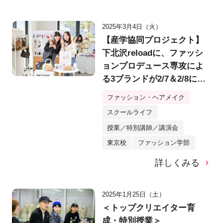
2025年3月4日（火）
【産学協同プロジェクト】
下北沢reloadに、ファッシ
ョンプロデュース専攻によ
る3ブランドが2/7＆2/8に出
店！「MIIGLEE」
ファッション・ヘアメイク
「IMMORTAL MIRAGE」
スクールライフ
「seollem」の商況は？
授業／特別講師／講演会
東京校
ファッション学部
詳しくみる
2025年1月25日（土）
＜トップクリエイター育
成・特別授業＞