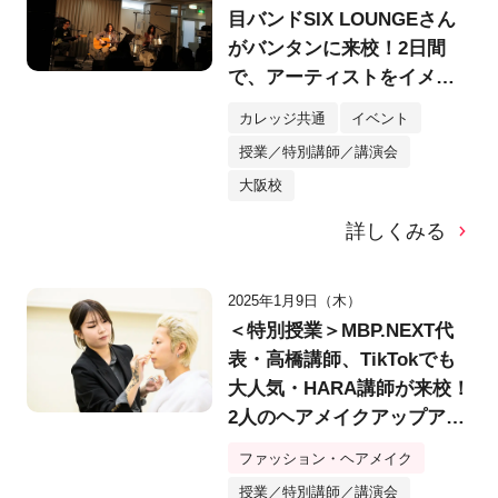
目バンドSIX LOUNGEさん
がバンタンに来校！2日間
で、アーティストをイメー
ジしたグッズデザインやMV
カレッジ共通
イベント
制作の仕事を体験！2日目に
授業／特別講師／講演会
はアコースティックバージ
大阪校
ョンのスペシャルライブ
も！
詳しくみる
2025年1月9日（木）
＜特別授業＞MBP.NEXT代
表・高橋講師、TikTokでも
大人気・HARA講師が来校！
2人のヘアメイクアップアー
ティストによる講演会＆
ファッション・ヘアメイク
「メンズメイク」スキルチ
授業／特別講師／講演会