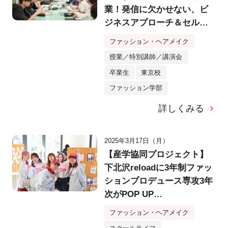
業！発信に欠かせない、ビ
ジネスアプローチ＆セルフ
ブランディングとは？
ファッション・ヘアメイク
授業／特別講師／講演会
卒業生
東京校
ファッション学部
詳しくみる
2025年3月17日（月）
【産学協同プロジェクト】
下北沢reloadに3年制ファッ
ションプロデュース専攻3年
次がPOP UP
SHOP「otom」を期間限定
ファッション・ヘアメイク
OPEN！オリジナルTシャ