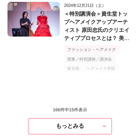
2024年12月21日（土）
＜特別講演会＞資生堂トッ
プヘアメイクアップアーテ
ィスト 原田忠氏のクリエイ
ティブプロセスとは？ 美意
識、クリエイティブ感度、
ファッション・ヘアメイク
技術が切り拓くヘアメイク
授業／特別講師／講演会
の新境地
東京校
ヘアメイク学部
詳しくみる
166件中
15
件表示
もっとみる