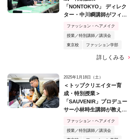
「NONTOKYO」 ディレク
ター・中川瞬講師がフィー
ドバック！在校生がオリジ
ファッション・ヘアメイク
ナルアパレルブランドの
授業／特別講師／講演会
「ブランド事業計画書」を
東京校
ファッション学部
プレゼン！
詳しくみる
2025年1月18日（土）
＜トップクリエイター育
成・特別授業＞
「SAUVENIR」プロデュー
サー小林時生講師が教え
る！自分のブランドを紹介
ファッション・ヘアメイク
する「コンセプトブック」
授業／特別講師／講演会
のグラフィック制作授業に