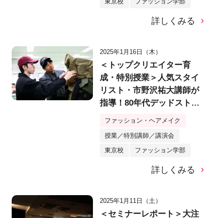
東京校
ファッション学部
密着
詳しくみる
2025年1月16日（木）
＜トップクリエイター育
成・特別授業＞人気スタイ
リスト・市野沢祐大講師が
指導！80年代デッドストッ
クのメンズジャケットを再
ファッション・ヘアメイク
構築し、「自由な感覚で」
授業／特別講師／講演会
ReMake！
東京校
ファッション学部
詳しくみる
2025年1月11日（土）
＜セミナーレポート＞大注