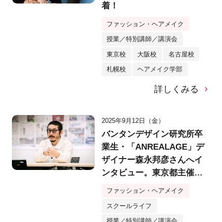
着！
ファッション・ヘアメイク
授業／特別講師／講演会
東京校
大阪校
名古屋校
札幌校
ヘアメイク学部
詳しくみる
2025年9月12日（金）
バンタンデザイン研究所卒
業生・「ANREALAGE」デ
ザイナー森永邦彦さんへイ
ンタビュー。東京都主催若
手デザイナーに向けて講
ファッション・ヘアメイク
義。【バンタンデザイン研
スクールライフ
究所】
授業／特別講師／講演会