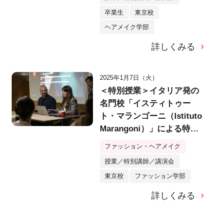
ェック会を実施！
卒業生
東京校
ヘアメイク学部
詳しくみる
2025年1月7日（火）
＜特別授業＞イタリア発の
名門校「イスティトゥー
ト・マランゴーニ（Istituto
Marangoni）」による特別
授業実施！業界で活躍する
ファッション・ヘアメイク
ための「ポートフォリオ」
授業／特別講師／講演会
制作プロセスをアドバイ
東京校
ファッション学部
ス！
詳しくみる