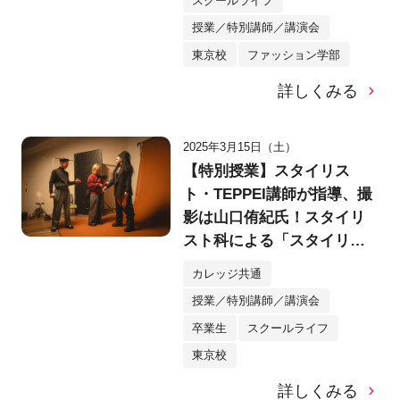
スクールライフ
ツ、トートバッグ、ソック
授業／特別講師／講演会
スを販売。
東京校
ファッション学部
詳しくみる
2025年3月15日（土）
【特別授業】スタイリス
ト・TEPPEI講師が指導、撮
影は山口侑紀氏！スタイリ
スト科による「スタイリン
グ＆シューティング」授業
カレッジ共通
に密着。
授業／特別講師／講演会
卒業生
スクールライフ
東京校
詳しくみる