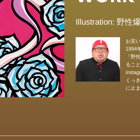
Illustration:
お笑
199
「野性
るこ
ins
くっ
に止