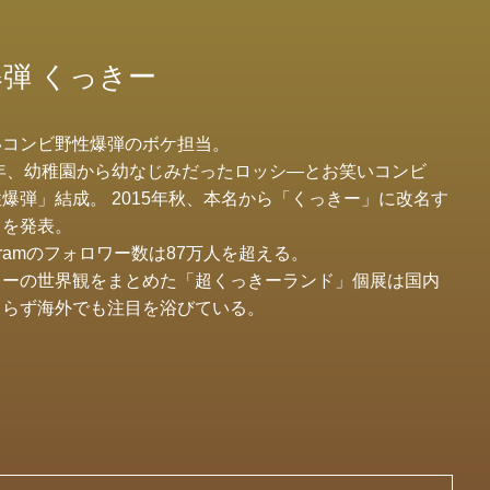
 野性爆弾 くっきー
いコンビ野性爆弾のボケ担当。
4年、幼稚園から幼なじみだったロッシ―とお笑いコンビ
爆弾」結成。 2015年秋、本名から「くっきー」に改名す
とを発表。
tagramのフォロワー数は87万人を超える。
きーの世界観をまとめた「超くっきーランド」個展は国内
まらず海外でも注目を浴びている。