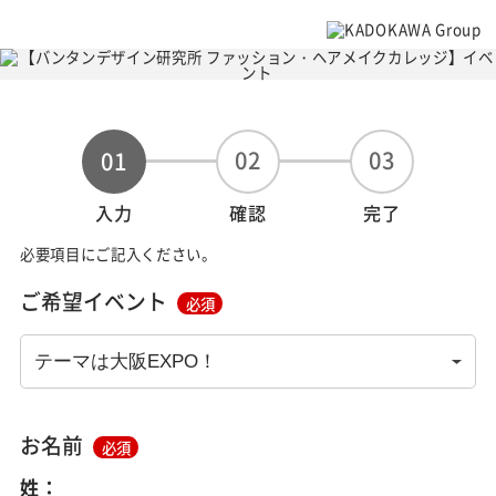
02
03
01
入力
確認
完了
必要項目にご記入ください。
ご希望イベント
必須
お名前
必須
姓：