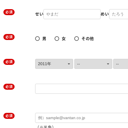
必須
せい
めい
必須
男
女
その他
必須
必須
必須
（※半角）