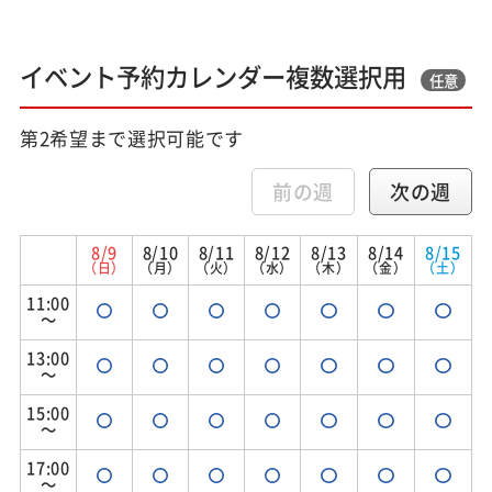
イベント予約カレンダー複数選択用
任意
第2希望まで選択可能です
前の週
次の週
8/9
8/10
8/11
8/12
8/13
8/14
8/15
（日）
（月）
（火）
（水）
（木）
（金）
（土）
11:00
～
13:00
～
15:00
～
17:00
～