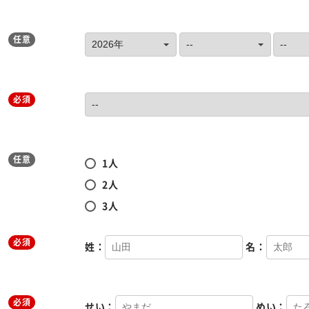
任意
必須
任意
1人
2人
3人
必須
姓：
名：
必須
せい：
めい：