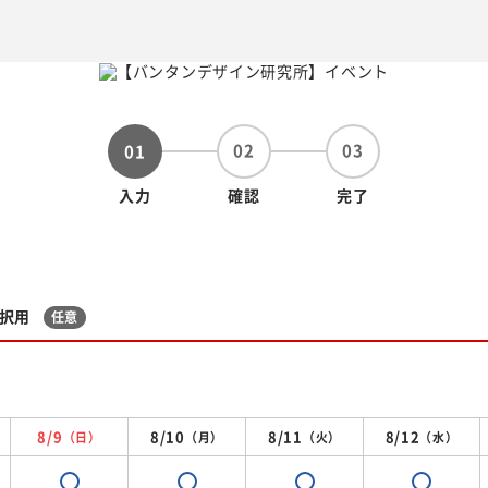
02
03
01
入力
確認
完了
択用
任意
8/9
8/10
8/11
8/12
（日）
（月）
（火）
（水）