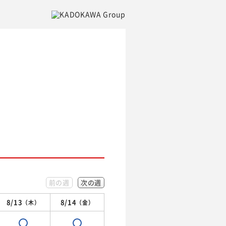
前の週
次の週
8/13
8/14
（木）
（金）