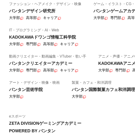
ファッション・ヘアメイク・デザイン・映像
ゲーム・イラスト・CG・
バンタンデザイン研究所
バンタンゲームアカ
大学部
高等部
キャリア
大学部
専門部
高等
IT・プログラミング・AI・Web
KADOKAWAドワンゴ情報工科学院
大学部
専門部
高等部
キャリア
動画クリエイター・動画編集・VTuber・歌い手
アニメ・声優・アニメ
バンタンクリエイターアカデミー
KADOKAWAア
大学部
専門部
高等部
キャリア
大学部
専門部
アート・デザイン・映像・映画
製菓・カフェ・和洋調理
バンタン芸術学院
バンタン国際製菓カフェ和洋調理
大学部
大学部
eスポーツ
ZETA DIVISIONゲーミングアカデミー
POWERED BY バンタン