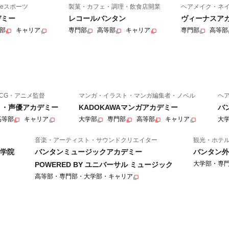
eスポーツ
製菓・カフェ・調理・飲食店開業
ヘアメイク・ネ
デミー
レコールバンタン
ヴィーナスア
部
キャリア
専門部
高等部
キャリア
専門部
高等部
CG・アニメ監督
マンガ・イラスト・マンガ編集者・ノベル
ヘ
ニメ・声優アカデミー
KADOKAWAマンガアカデミー
バ
高等部
キャリア
大学部
専門部
高等部
キャリア
大
音楽・アーティスト・サウンドクリエイター
観光・ホテ
学院
バンタンミュージックアカデミー
バンタン外
大学部・専
POWERED BY ユニバーサル ミュージック
高等部・専門部・大学部・キャリア