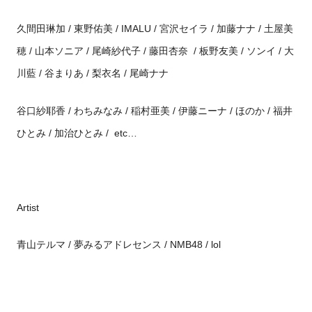
久間田琳加 / 東野佑美 / IMALU / 宮沢セイラ / 加藤ナナ / 土屋美
穂 / 山本ソニア / 尾崎紗代子 / 藤田杏奈 / 板野友美 / ソンイ / 大
川藍 / 谷まりあ / 梨衣名 / 尾崎ナナ
谷口紗耶香 / わちみなみ / 稲村亜美 / 伊藤ニーナ / ほのか / 福井
ひとみ / 加治ひとみ / etc…
Artist
青山テルマ / 夢みるアドレセンス / NMB48 / lol