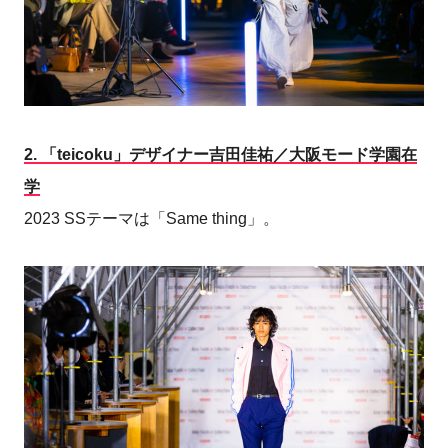
2.
「teicoku」デザイナー吉田佳祐／大阪モード学園在
学
2023 SSテーマは「Same thing」。