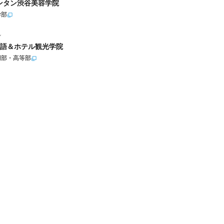
ンタン渋谷美容学院
学部
ル
語＆ホテル観光学院
門部・高等部