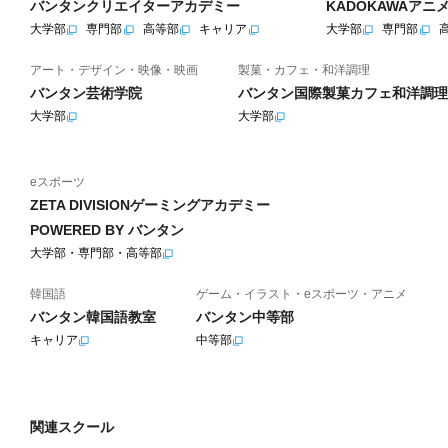
バンタンクリエイターアカデミー
KADOKAWAア
大学部
専門部
高等部
キャリア
大学部
専門部
アート・デザイン・映像・映画
製菓・カフェ・和洋調理
バンタン芸術学院
バンタン国際製菓カフェ和洋調理
大学部
大学部
eスポーツ
ZETA DIVISIONゲーミングアカデミー
POWERED BY バンタン
大学部・専門部・高等部
韓国語
ゲーム・イラスト・eスポーツ・アニメ
バンタン韓国語教室
バンタン中等部
キャリア
中等部
関連スクール