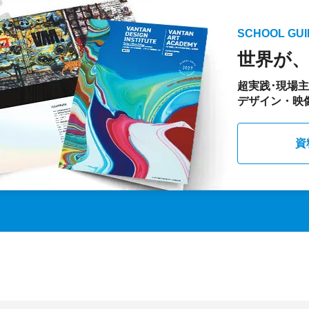
SCHOOL GUI
世界が
超実践･現場
デザイン・映
資