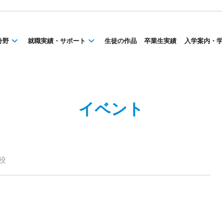
分野
就職実績・サポート
生徒の作品
卒業生実績
入学案内・
イベント
校