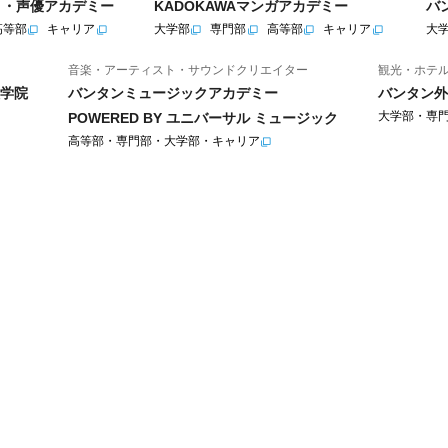
ニメ・声優アカデミー
KADOKAWAマンガアカデミー
バ
高等部
キャリア
大学部
専門部
高等部
キャリア
大
音楽・アーティスト・サウンドクリエイター
観光・ホテ
学院
バンタンミュージックアカデミー
バンタン外
大学部・専
POWERED BY ユニバーサル ミュージック
高等部・専門部・大学部・キャリア