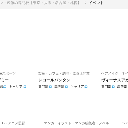
イン・映像の専門校【東京・大阪・名古屋・札幌】
イベント
eスポーツ
製菓・カフェ・調理・飲食店開業
ヘアメイク・ネ
デミー
レコールバンタン
ヴィーナスア
部
キャリア
専門部
高等部
キャリア
専門部
高等部
CG・アニメ監督
マンガ・イラスト・マンガ編集者・ノベル
ヘ